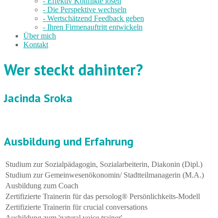
- Effektiv Konflikte lösen
- Die Perspektive wechseln
- Wertschätzend Feedback geben
- Ihren Firmenauftritt entwickeln
Über mich
Kontakt
Wer steckt dahinter?
Jacinda Sroka
Ausbildung und Erfahrung
Studium zur Sozialpädagogin, Sozialarbeiterin, Diakonin (Dipl.)
Studium zur Gemeinwesenökonomin/ Stadtteilmanagerin (M.A.)
Ausbildung zum Coach
Zertifizierte Trainerin für das persolog® Persönlichkeits-Modell
Zertifizierte Trainerin für crucial conversations
Ausbildung zum 'natural voice trainer'