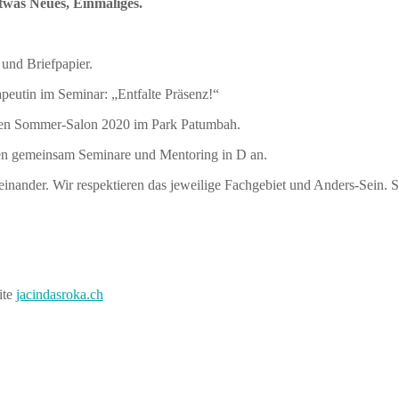
twas Neues, Einmaliges.
 und Briefpapier.
apeutin im Seminar: „Entfalte Präsenz!“
 den Sommer-Salon 2020 im Park Patumbah.
en gemeinsam Seminare und Mentoring in D an.
iteinander. Wir respektieren das jeweilige Fachgebiet und Anders-Sein
ite
jacindasroka.ch