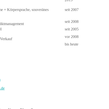
mme + Körpersprache, souveränes
seit 2007
seit 2008
fliktmanagement
CH
seit 2005
vor 2008
 Verkauf
bis heute
h
.de