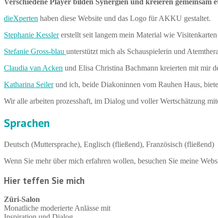
Verschiedene Player bilden Synergien und kreieren gemeinsam e
dieXperten
haben diese Website und das Logo für AKKU gestaltet.
Stephanie Kessler
erstellt seit langem mein Material wie Visitenkarten
Stefanie Gross-blau
unterstützt mich als Schauspielerin und Atemther
Claudia van Acken
und Elisa Christina Bachmann kreierten mit mir
Katharina Seiler
und ich, beide Diakoninnen vom Rauhen Haus, biet
Wir alle arbeiten prozesshaft, im Dialog und voller Wertschätzung m
Sprachen
Deutsch (Muttersprache), Englisch (fließend), Französisch (fließend)
Wenn Sie mehr über mich erfahren wollen, besuchen Sie meine Webs
Hier teffen Sie mich
Züri-Salon
Monatliche moderierte Anlässe mit
Inspiration und Dialog.