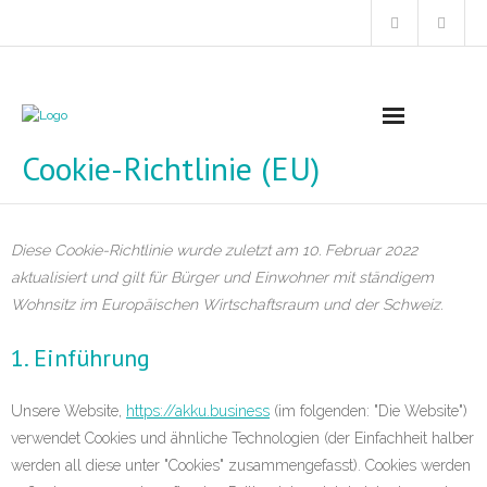
Cookie-Richtlinie (EU)
Startseite
Angebote
Diese Cookie-Richtlinie wurde zuletzt am 10. Februar 2022
Themen
aktualisiert und gilt für Bürger und Einwohner mit ständigem
Wohnsitz im Europäischen Wirtschaftsraum und der Schweiz.
- Endlich souverän! – 3 Schlüssel für eine
überzeugende Wirkung
1. Einführung
- Erfolgreich zusammenarbeiten
Unsere Website,
https://akku.business
(im folgenden: "Die Website")
verwendet Cookies und ähnliche Technologien (der Einfachheit halber
- Effektiv Konflikte lösen
werden all diese unter "Cookies" zusammengefasst). Cookies werden