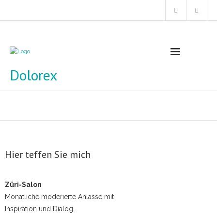
Dolorex
Startseite
Angebote
Themen
- Endlich souverän! – 3 Schlüssel für eine
Hier teffen Sie mich
überzeugende Wirkung
- Erfolgreich zusammenarbeiten
Züri-Salon
Monatliche moderierte Anlässe mit
- Effektiv Konflikte lösen
Inspiration und Dialog.