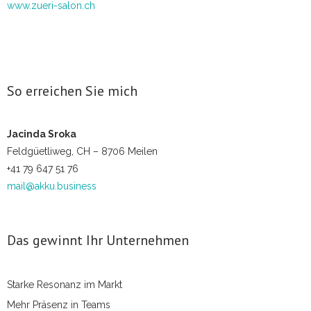
www.zueri-salon.ch
- Die Perspektive wechseln
- Wertschätzend Feedback geben
- Ihren Firmenauftritt entwickeln
So erreichen Sie mich
Über mich
Jacinda Sroka
Kontakt
Feldgüetliweg, CH – 8706 Meilen
+41 79 647 51 76
mail@akku.business
Das gewinnt Ihr Unternehmen
Starke Resonanz im Markt
Mehr Präsenz in Teams